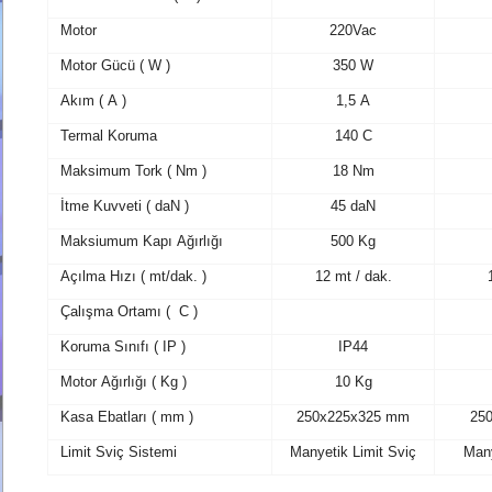
Motor
220Vac
Motor Gücü ( W )
350 W
Akım ( A )
1,5 A
Termal Koruma
140 C
Maksimum Tork ( Nm )
18 Nm
İtme Kuvveti ( daN )
45 daN
Maksiumum Kapı Ağırlığı
500 Kg
Açılma Hızı ( mt/dak. )
12 mt / dak.
Çalışma Ortamı ( C )
Koruma Sınıfı ( IP )
IP44
Motor Ağırlığı ( Kg )
10 Kg
Kasa Ebatları ( mm )
250x225x325 mm
25
Limit Sviç Sistemi
Manyetik Limit Sviç
Many