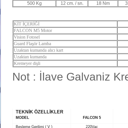
500 Kg
12 cm. / sn.
18 Nm
3
KİT İÇERİĞİ
FALCON M5 Motor
Vision Fotosel
Guard Flaşör Lamba
Uzaktan kumanda alıcı kart
Uzaktan kumanda
Kremeyer dişli
Not : İlave Galvaniz Kr
TEKNİK ÖZELLİKLER
MODEL
FALCON 5
Besleme Gerilimi ( V )
220Vac