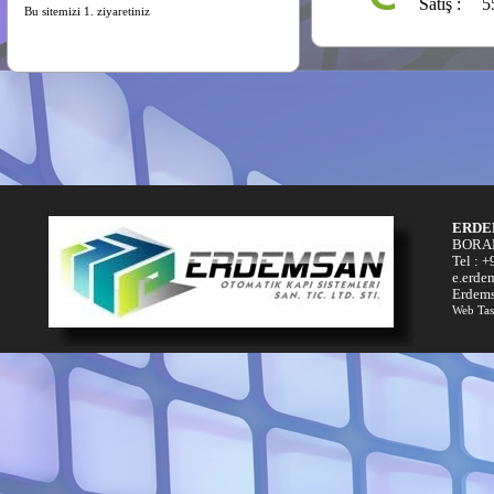
ERDE
BORAN
Tel : 
e.erde
Erdems
Web Tas