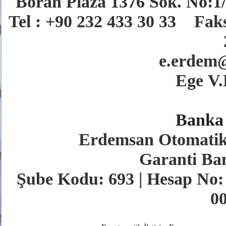
Boran Plaza 1376 Sok. No:1/
Tel : +90 232 433 30 33 Fak
e.erdem
Ege V.
Banka 
Erdemsan Otomatik K
Garanti Ba
Şube Kodu: 693 |
Hesap No:
0