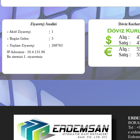
Ziyaretçi Analizi
Döviz Kurlar
ERDE
BORAN
Tel : 
e.erde
Erdems