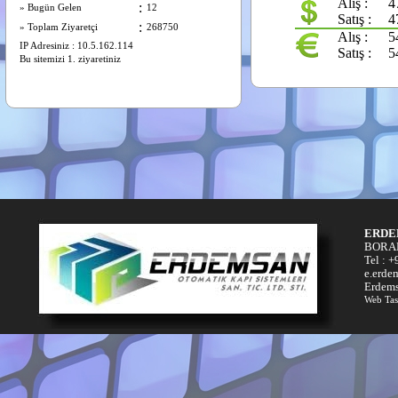
ERDE
BORAN
Tel : 
e.erde
Erdems
Web Tas