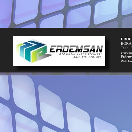
ERDE
BORAN
Tel : 
e.erde
Erdems
Web Tas