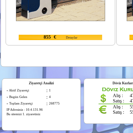
855
€
Detaylar
Ziyaretçi Analizi
Döviz Kurlar