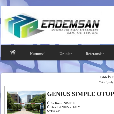
Kurumsal
Ürünler
Referanslar
BARİYE
Ysim Syraly
GENIUS SIMPLE OTO
Ürün Kodu:
SIMPLE
Üretici:
GENIUS - ITALY
Stokta Var