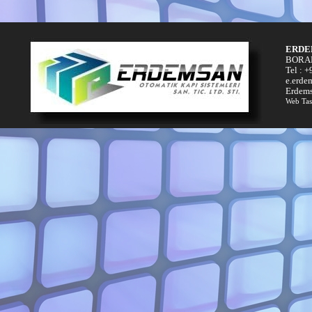
ERDE
BORAN
Tel : 
e.erde
Erdems
Web Tas