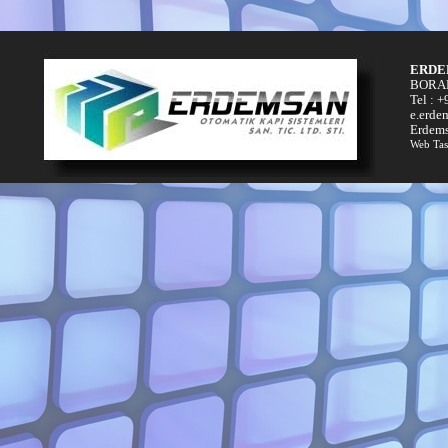
ERDE
BORAN
Tel : 
e.erde
Erdems
Web Tas